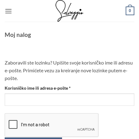
Preskoči
0
na
sadržaj
Moj nalog
Zaboravili ste lozinku? Upišite svoje korisničko ime ili adresu
e-pošte. Primićete vezu za kreiranje nove lozinke putem e-
pošte.
Obavezno
Korisničko ime ili adresa e-pošte
*