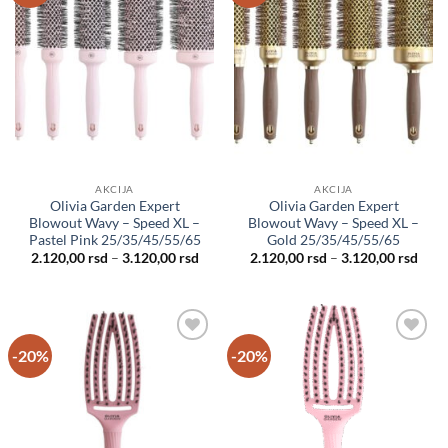
želja
želja
AKCIJA
AKCIJA
Olivia Garden Expert
Olivia Garden Expert
Blowout Wavy – Speed XL –
Blowout Wavy – Speed XL –
Pastel Pink 25/35/45/55/65
Gold 25/35/45/55/65
Raspon
Rasp
2.120,00
rsd
–
3.120,00
rsd
2.120,00
rsd
–
3.120,00
rsd
cena:
cena
od
od
2.120,00 rsd
2.12
do
do
3.120,00 rsd
3.12
-20%
-20%
Dodaj
Dodaj
u listu
u listu
želja
želja