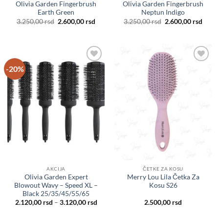
Olivia Garden Fingerbrush
Olivia Garden Fingerbrush
Earth Green
Neptun Indigo
Originalna
Trenutna
Originalna
Tren
3.250,00
rsd
2.600,00
rsd
3.250,00
rsd
2.600,00
rsd
cena
cena
cena
cena
je
je:
je
je:
bila:
2.600,00 rsd.
bila:
2.600
3.250,00 rsd.
3.250,00 rsd.
-20%
Dodaj
Dodaj
u listu
u listu
želja
želja
AKCIJA
ČETKE ZA KOSU
Olivia Garden Expert
Merry Lou Lila Četka Za
Blowout Wavy – Speed XL –
Kosu S26
Black 25/35/45/55/65
Raspon
2.120,00
rsd
–
3.120,00
rsd
2.500,00
rsd
cena:
od