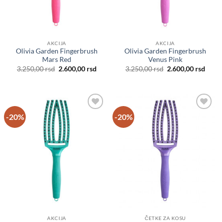
AKCIJA
AKCIJA
Olivia Garden Fingerbrush
Olivia Garden Fingerbrush
Mars Red
Venus Pink
Originalna
Trenutna
Originalna
Tren
3.250,00
rsd
2.600,00
rsd
3.250,00
rsd
2.600,00
rsd
cena
cena
cena
cena
je
je:
je
je:
bila:
2.600,00 rsd.
bila:
2.600
3.250,00 rsd.
3.250,00 rsd.
-20%
-20%
Dodaj
Dodaj
u listu
u listu
želja
želja
AKCIJA
ČETKE ZA KOSU