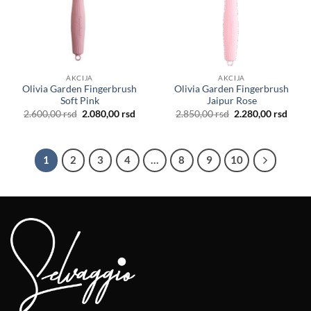
AKCIJA
AKCIJA
Olivia Garden Fingerbrush
Olivia Garden Fingerbrush
Soft Pink
Jaipur Rose
Originalna
Trenutna
Originalna
Tren
2.600,00
rsd
2.080,00
rsd
2.850,00
rsd
2.280,00
rsd
cena
cena
cena
cena
je
je:
je
je:
bila:
2.080,00 rsd.
bila:
2.280
2.600,00 rsd.
2.850,00 rsd.
1
2
3
4
…
8
9
10