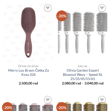
2.120,00 rsd
do
3.120,00 rsd
-20%
Dodaj
Dodaj
u listu
u listu
želja
želja
ČETKE ZA KOSU
AKCIJA
Merry Lou Braon Četka Za
Olivia Garden Expert
Kosu S26
Blowout Wavy – Speed XL
25/35/45/55/65
Rasp
2.500,00
rsd
2.080,00
rsd
–
3.040,00
rsd
cena
od
2.08
do
3.04
-20%
-20%
Dodaj
Dodaj
u listu
u listu