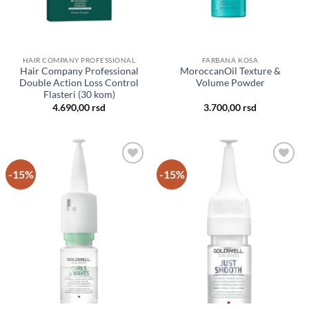
HAIR COMPANY PROFESSIONAL
FARBANA KOSA
Hair Company Professional
MoroccanOil Texture &
Double Action Loss Control
Volume Powder
Flasteri (30 kom)
4.690,00
rsd
3.700,00
rsd
-15%
-15%
Dodaj
Dodaj
u listu
u listu
želja
želja