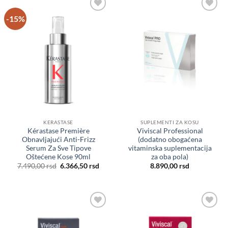
-15%
Dodaj
Dodaj
u listu
u listu
želja
želja
KERASTASE
SUPLEMENTI ZA KOSU
Kérastase Première
Viviscal Professional
Obnavljajući Anti-Frizz
(dodatno obogaćena
Serum Za Sve Tipove
vitaminska suplementacija
Oštećene Kose 90ml
za oba pola)
Originalna
Trenutna
7.490,00
rsd
6.366,50
rsd
8.890,00
rsd
cena
cena
je
je:
bila:
6.366,50 rsd.
7.490,00 rsd.
Dodaj
Dodaj
u listu
u listu