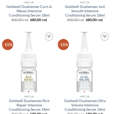
AKCIJA
AKCIJA
Goldwell Dualsenses Curls &
Goldwell Dualsenses Just
Waves Intensive
Smooth Intensive
Conditioning Serum 18ml
Cinditioning Serum 18ml
Originalna
Trenutna
Originalna
Trenut
800,00
rsd
680,00
rsd
800,00
rsd
680,00
rsd
cena
cena
cena
cena
je
je:
je
je:
bila:
680,00 rsd.
bila:
680,00 
800,00 rsd.
800,00 rsd.
-15%
-15%
Dodaj
Dodaj
u listu
u listu
želja
želja
AKCIJA
AKCIJA
Goldwell Dualsenses Rich
Goldwell Dualsenses Ultra
Repair Intensive
Volume Intensive
Conditioning Serum 18ml
Conditioning Serum 18ml
Originalna
Trenutna
Originalna
Trenut