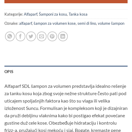
Kategorije:
Alfaparf
,
Šamponi za kosu
,
Tanka kosa
Oznake:
alfaparf
,
šampon za volumen kose
,
semi di lino
,
volume šampon
OPIS
Alfaparf SDL šampon za volumen predstavlja idealno rešenje
za tanku kosu koja zbog svoje nežne strukture često pati pod
uticajem spoljašnjih faktora kao što su vlaga ili velika
izloženost Suncu. Formulisan je kompleksom koji je dizajniran
da pruži debljinu vlaknima kako bi postigao efekat povećane
gustine duž cele kose. Obezbeđuje hidrataciju i kontrolu
frizz-a, pružajući kosi mekoću i sjaj. Bogate, kremaste pene