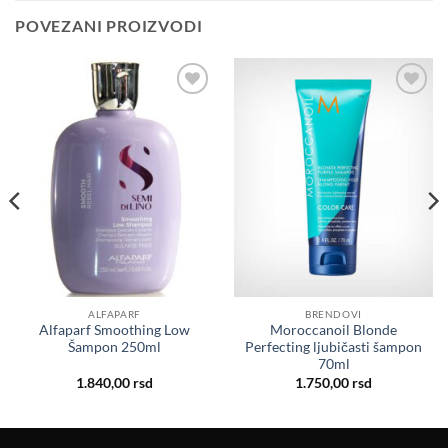
POVEZANI PROIZVODI
Dodaj
Dodaj
u listu
u listu
želja
želja
ALFAPARF
BRENDOVI
Alfaparf Smoothing Low
Moroccanoil Blonde
Šampon 250ml
Perfecting ljubičasti šampon
70ml
1.840,00
rsd
1.750,00
rsd