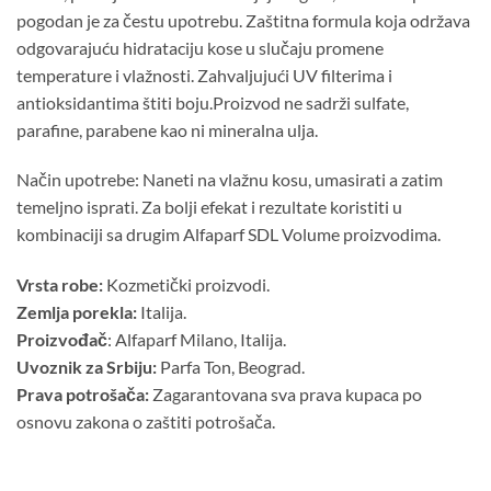
pogodan je za čestu upotrebu. Zaštitna formula koja održava
odgovarajuću hidrataciju kose u slučaju promene
temperature i vlažnosti. Zahvaljujući UV filterima i
antioksidantima štiti boju.Proizvod ne sadrži sulfate,
parafine, parabene kao ni mineralna ulja.
Način upotrebe: Naneti na vlažnu kosu, umasirati a zatim
temeljno isprati. Za bolji efekat i rezultate koristiti u
kombinaciji sa drugim Alfaparf SDL Volume proizvodima.
Vrsta robe:
Kozmetički proizvodi.
Zemlja porekla:
Italija.
Proizvođač
: Alfaparf Milano, Italija.
Uvoznik za Srbiju:
Parfa Ton, Beograd.
Prava potrošača:
Zagarantovana sva prava kupaca po
osnovu zakona o zaštiti potrošača.