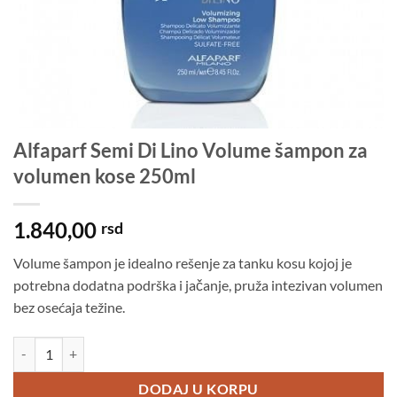
Alfaparf Semi Di Lino Volume šampon za
volumen kose 250ml
1.840,00
rsd
Volume šampon je idealno rešenje za tanku kosu kojoj je
potrebna dodatna podrška i jačanje, pruža intezivan volumen
bez osećaja težine.
Alfaparf Semi Di Lino Volume šampon za volumen kose 250ml količin
DODAJ U KORPU