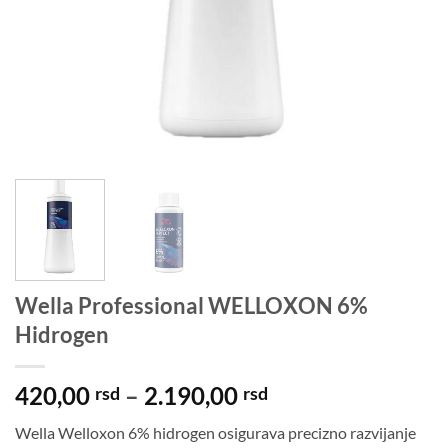
Wella Professional WELLOXON 6%
Hidrogen
Raspon
420,00
–
2.190,00
rsd
rsd
cena:
Wella Welloxon 6% hidrogen osigurava precizno razvijanje
od