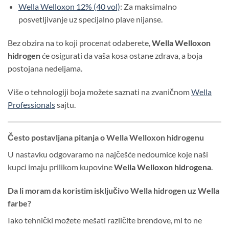
Wella Welloxon 12% (40 vol)
: Za maksimalno
posvetljivanje uz specijalno plave nijanse.
Bez obzira na to koji procenat odaberete,
Wella Welloxon
hidrogen
će osigurati da vaša kosa ostane zdrava, a boja
postojana nedeljama.
Više o tehnologiji boja možete saznati na zvaničnom
Wella
Professionals
sajtu.
Često postavljana pitanja o Wella Welloxon hidrogenu
U nastavku odgovaramo na najčešće nedoumice koje naši
kupci imaju prilikom kupovine
Wella Welloxon hidrogena
.
Da li moram da koristim isključivo Wella hidrogen uz Wella
farbe?
Iako tehnički možete mešati različite brendove, mi to ne