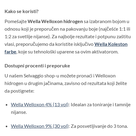
Kako se koristi?
Pomešajte
Wella Welloxon hidrogen
sa izabranom bojom u
odnosu koji je preporučen na pakovanju boje (najčešće 1:1 ili
1:2 za svetlije nijanse). Za najbolje rezultate i potpunu zaštitu
vlasi, preporučujemo da koristite isključivo
Wella Koleston
farbe
, koje su tehnološki uparene sa ovim aktivatorom.
Dostupni procenti i preporuke
U našem Selvaggio shop-u možete pronaći i Welloxon
hidrogen u drugim jačinama, zavisno od rezultata koji želite
da postignete:
Wella Welloxon 4% (13 vol)
: Idealan za toniranje i tamnije
nijanse.
Wella Welloxon 9% (30 vol)
: Za posvetljivanje do 3 tona.