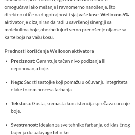
omogućava lako mešanje i ravnomerno nanošenje, što
direktno utiče na dugotrajnost i sjaj vaše kose.
Welloxon 6%
aktivator je dizajniran da radi u savršenoj sinergiji sa
molekulima boje, obezbeđujući verno prenošenje nijanse sa
karte boja na vašu kosu.
Prednosti korišćenja Welloxon aktivatora
Preciznost:
Garantuje tačan nivo podizanja ili
deponovanja boje.
Nega:
Sadrži sastojke koji pomažu u očuvanju integriteta
dlake tokom procesa farbanja.
Tekstura:
Gusta, kremasta konzistencija sprečava curenje
boje.
Svestranost:
Idealan za sve tehnike farbanja, od klasičnog
bojenja do balayage tehnike.