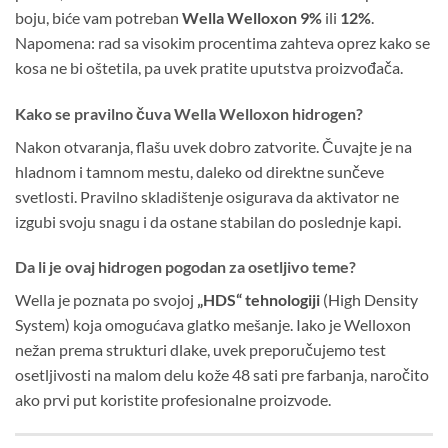
boju, biće vam potreban
Wella Welloxon 9%
ili
12%
.
Napomena: rad sa visokim procentima zahteva oprez kako se
kosa ne bi oštetila, pa uvek pratite uputstva proizvođača.
Kako se pravilno čuva Wella Welloxon hidrogen?
Nakon otvaranja, flašu uvek dobro zatvorite. Čuvajte je na
hladnom i tamnom mestu, daleko od direktne sunčeve
svetlosti. Pravilno skladištenje osigurava da aktivator ne
izgubi svoju snagu i da ostane stabilan do poslednje kapi.
Da li je ovaj hidrogen pogodan za osetljivo teme?
Wella je poznata po svojoj
„HDS“ tehnologiji
(High Density
System) koja omogućava glatko mešanje. Iako je Welloxon
nežan prema strukturi dlake, uvek preporučujemo test
osetljivosti na malom delu kože 48 sati pre farbanja, naročito
ako prvi put koristite profesionalne proizvode.