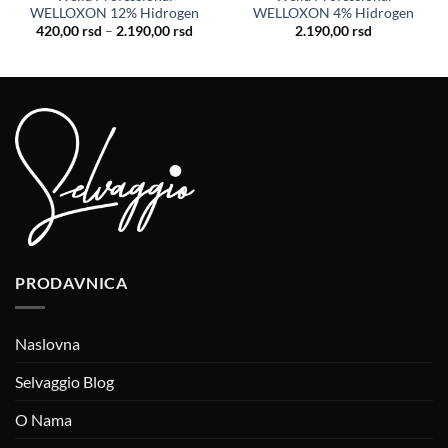
WELLOXON 12% Hidrogen
WELLOXON 4% Hidrogen
Raspon
420,00
rsd
–
2.190,00
rsd
2.190,00
rsd
cena:
od
420,00 rsd
do
2.190,00 rsd
PRODAVNICA
Naslovna
Selvaggio Blog
O Nama