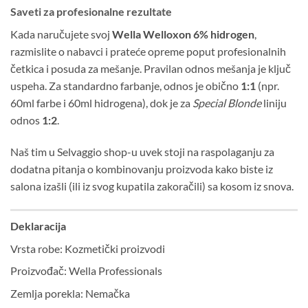
Saveti za profesionalne rezultate
Kada naručujete svoj
Wella Welloxon 6% hidrogen
,
razmislite o nabavci i prateće opreme poput profesionalnih
četkica i posuda za mešanje. Pravilan odnos mešanja je ključ
uspeha. Za standardno farbanje, odnos je obično
1:1
(npr.
60ml farbe i 60ml hidrogena), dok je za
Special Blonde
liniju
odnos
1:2
.
Naš tim u Selvaggio shop-u uvek stoji na raspolaganju za
dodatna pitanja o kombinovanju proizvoda kako biste iz
salona izašli (ili iz svog kupatila zakoračili) sa kosom iz snova.
Deklaracija
Vrsta robe:
Kozmetički proizvodi
Proizvođač:
Wella Professionals
Zemlja porekla:
Nemačka