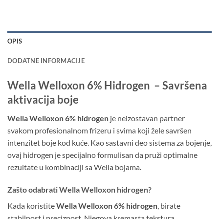
OPIS
DODATNE INFORMACIJE
Wella Welloxon 6% Hidrogen – Savršena
aktivacija boje
Wella Welloxon 6% hidrogen
je neizostavan partner
svakom profesionalnom frizeru i svima koji žele savršen
intenzitet boje kod kuće. Kao sastavni deo sistema za bojenje,
ovaj hidrogen je specijalno formulisan da pruži optimalne
rezultate u kombinaciji sa Wella bojama.
Zašto odabrati Wella Welloxon hidrogen?
Kada koristite
Wella Welloxon 6% hidrogen
, birate
stabilnost i preciznost. Njegova kremasta tekstura