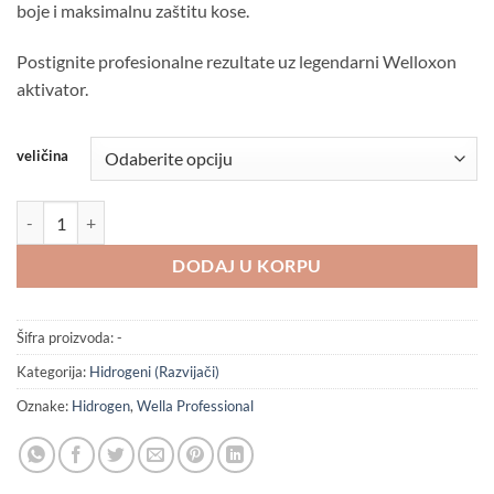
boje i maksimalnu zaštitu kose.
420,00 rsd
do
Postignite profesionalne rezultate uz legendarni Welloxon
2.190,00 rsd
aktivator.
veličina
Wella Professional WELLOXON 6% Hidrogen količina
DODAJ U KORPU
Šifra proizvoda:
-
Kategorija:
Hidrogeni (Razvijači)
Oznake:
Hidrogen
,
Wella Professional