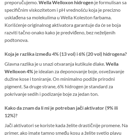
preporučujemo.
Wella Welloxon hidrogen
je formulisan sa
specifičnim viskozitetom i pH vrednošću koja je precizno
usklađena sa molekulima u Wella Koleston farbama.
Korišćenje originalnog aktivatora garantuje da će se boja
razviti tačno onako kako je predviđeno, bez neželjenih
podtonova.
Koja je razlika između 4% (13 vol) i 6% (20 vol) hidrogena?
Glavna razlika je u snazi otvaranja kutikule dlake.
Wella
Welloxon 4%
je idealan za deponovanje boje, osvežavanje
dužine kose i toniranje. On minimalno podiže prirodni
pigment. Sa druge strane, 6% hidrogen je standard za
pokrivanje sedih i podizanje boje za jedan ton.
Kako da znam da li mi je potreban jači aktivator (9% ili
12%)?
Jači aktivatori se koriste kada želite drastičnije promene. Na
primer, ako imate tamno smeđu kosu a želite svetlo plavu