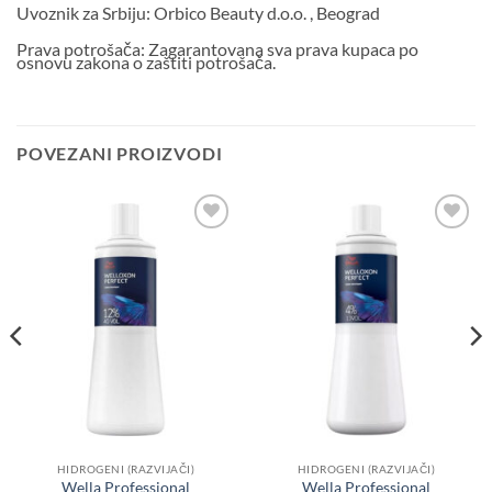
Uvoznik za Srbiju:
Orbico Beauty d.o.o. , Beograd
Prava potrošača:
Zagarantovana sva prava kupaca po
osnovu zakona o
zaštiti potrošač
a.
POVEZANI PROIZVODI
Dodaj
Dodaj
u listu
u listu
želja
želja
HIDROGENI (RAZVIJAČI)
HIDROGENI (RAZVIJAČI)
Wella Professional
Wella Professional